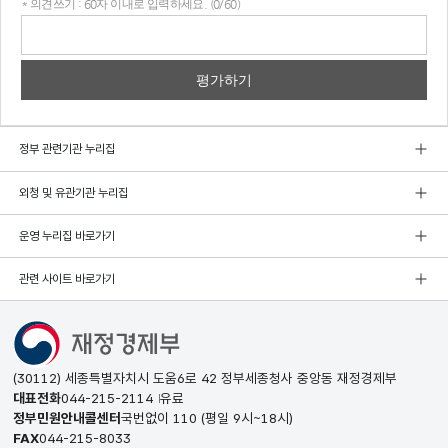
* 의견쓰기 : 60자 이내로 입력하세요. (0/60)
의견
쓰기
정부 관련기관 누리집
외청 및 유관기관 누리집
운영 누리집 바로가기
관련 사이트 바로가기
(30112) 세종특별자치시 도움6로 42 정부세종청사 중앙동 재정경제부
대표전화
044-215-2114
유료
정부민원안내콜센터
국번없이
110
(평일 9시~18시)
FAX
044-215-8033