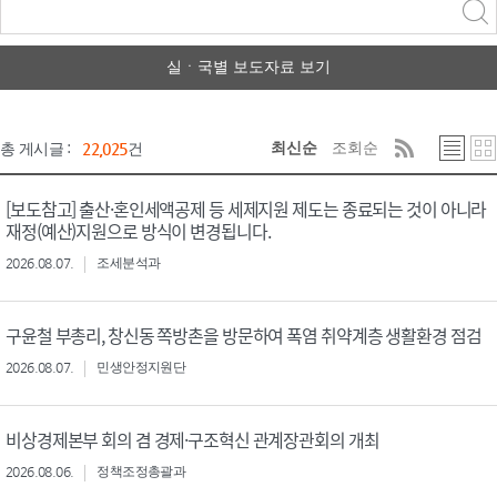
력
구분 선택
실ㆍ국별 보도자료 보기
최신순
조회순
총 게시글 :
22,025
건
[보도참고] 출산·혼인세액공제 등 세제지원 제도는 종료되는 것이 아니라
재정(예산)지원으로 방식이 변경됩니다.
2026.08.07.
조세분석과
구윤철 부총리, 창신동 쪽방촌을 방문하여 폭염 취약계층 생활환경 점검
2026.08.07.
민생안정지원단
비상경제본부 회의 겸 경제·구조혁신 관계장관회의 개최
2026.08.06.
정책조정총괄과