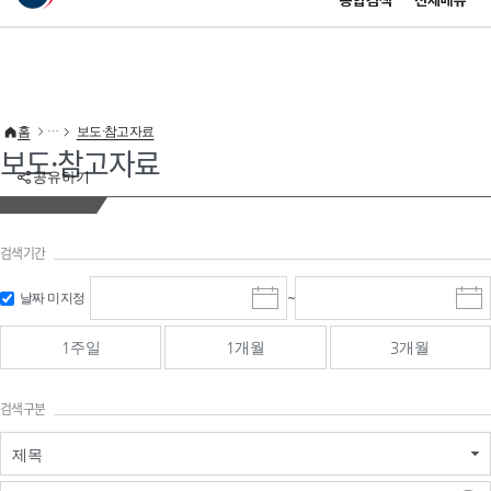
통합검색
전체메뉴
이 누리집은 대한민국 공식 전자정부 누리집입니다.
바로가기 메뉴
홈
보도·참고자료
보도·참고자료
공유하기
검색기간
검색
검색
날짜 미지정
~
시
종
기간 시작
기간 종료
작
료
일
일
일
일
1주일
1개월
3개월
선
선
택
택
달
달
검색구분
력
력
제목
검색구분 - 검색어 입
검색