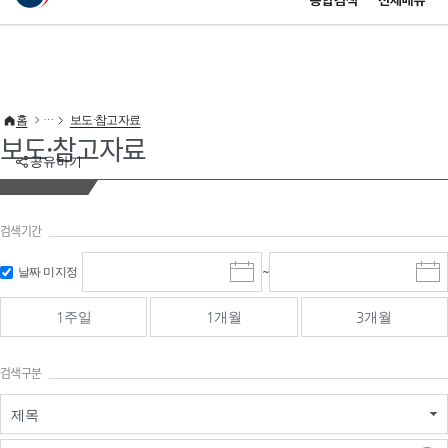
통합검색
전체메뉴
이 누리집은 대한민국 공식 전자정부 누리집입니다.
바로가기 메뉴
홈
보도·참고자료
보도·참고자료
공유하기
검색기간
검색
검색
날짜 미지정
~
시
종
기간 시작
기간 종료
작
료
일
일
일
일
1주일
1개월
3개월
선
선
택
택
달
달
검색구분
력
력
제목
검색구분 - 검색어 입
검색