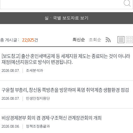
력
구분 선택
실ㆍ국별 보도자료 보기
최신순
조회순
총 게시글 :
22,025
건
[보도참고] 출산·혼인세액공제 등 세제지원 제도는 종료되는 것이 아니라
재정(예산)지원으로 방식이 변경됩니다.
2026.08.07.
조세분석과
구윤철 부총리, 창신동 쪽방촌을 방문하여 폭염 취약계층 생활환경 점검
2026.08.07.
민생안정지원단
비상경제본부 회의 겸 경제·구조혁신 관계장관회의 개최
2026.08.06.
정책조정총괄과