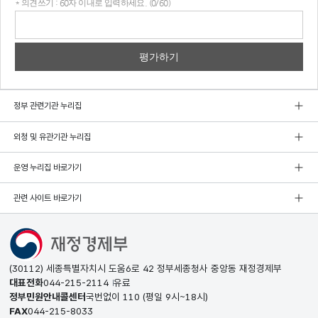
* 의견쓰기 : 60자 이내로 입력하세요. (0/60)
의견
쓰기
정부 관련기관 누리집
외청 및 유관기관 누리집
운영 누리집 바로가기
관련 사이트 바로가기
(30112) 세종특별자치시 도움6로 42 정부세종청사 중앙동 재정경제부
대표전화
044-215-2114
유료
정부민원안내콜센터
국번없이
110
(평일 9시~18시)
FAX
044-215-8033