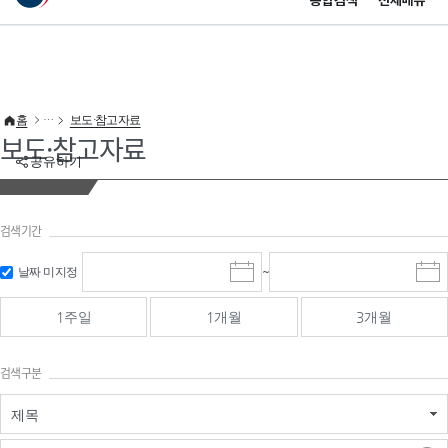
통합검색
전체메뉴
이 누리집은 대한민국 공식 전자정부 누리집입니다.
바로가기 메뉴
홈
보도·참고자료
보도·참고자료
공유하기
검색기간
검색
검색
날짜 미지정
~
시
종
기간 시작
기간 종료
작
료
일
일
일
일
1주일
1개월
3개월
선
선
택
택
달
달
검색구분
력
력
제목
검색구분 - 검색어 입
검색