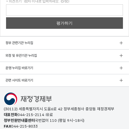
* 의견쓰기 : 60자 이내로 입력하세요. (0/60)
의견
쓰기
정부 관련기관 누리집
외청 및 유관기관 누리집
운영 누리집 바로가기
관련 사이트 바로가기
(30112) 세종특별자치시 도움6로 42 정부세종청사 중앙동 재정경제부
대표전화
044-215-2114
유료
정부민원안내콜센터
국번없이
110
(평일 9시~18시)
FAX
044-215-8033