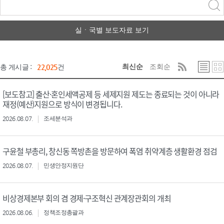
력
구분 선택
실ㆍ국별 보도자료 보기
최신순
조회순
총 게시글 :
22,025
건
[보도참고] 출산·혼인세액공제 등 세제지원 제도는 종료되는 것이 아니라
재정(예산)지원으로 방식이 변경됩니다.
2026.08.07.
조세분석과
구윤철 부총리, 창신동 쪽방촌을 방문하여 폭염 취약계층 생활환경 점검
2026.08.07.
민생안정지원단
비상경제본부 회의 겸 경제·구조혁신 관계장관회의 개최
2026.08.06.
정책조정총괄과