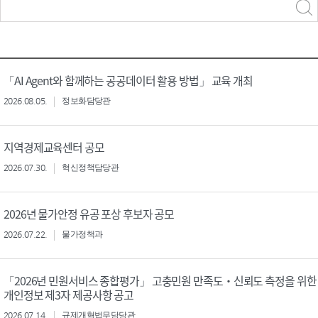
력
구분 선택
「AI Agent와 함께하는 공공데이터 활용 방법」 교육 개최
2026.08.05.
정보화담당관
지역경제교육센터 공모
2026.07.30.
혁신정책담당관
2026년 물가안정 유공 포상 후보자 공모
2026.07.22.
물가정책과
「2026년 민원서비스 종합평가」 고충민원 만족도‧신뢰도 측정을 위한
개인정보 제3자 제공사항 공고
2026.07.14.
규제개혁법무담당관