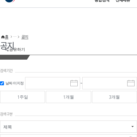
통합검색
전체메뉴
이 누리집은 대한민국 공식 전자정부 누리집입니다.
바로가기 메뉴
홈
공지
공지
공유하기
검색기간
검색
검색
날짜 미지정
~
시
종
기간 시작
기간 종료
작
료
일
일
일
일
1주일
1개월
3개월
선
선
택
택
달
달
검색구분
력
력
제목
검색구분 - 검색어 입
검색