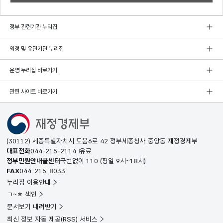
정부 관련기관 누리집
외청 및 유관기관 누리집
운영 누리집 바로가기
관련 사이트 바로가기
(30112) 세종특별자치시 도움6로 42 정부세종청사 중앙동 재정경제부
대표전화
044-215-2114
유료
정부민원안내콜센터
국번없이
110
(평일 9시~18시)
FAX
044-215-8033
누리집 이용안내
ㄱ~ㅎ 색인
문서보기 내려받기
최신 정보 자동 제공(RSS) 서비스