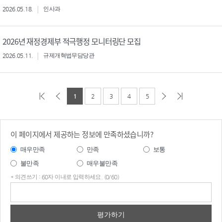
2026.05.18.
인사과
2026년 재정경제부 적극행정 모니터링단 모집
2026.05.11.
규제개혁법무담당관
1
2
3
4
5
이 페이지에서 제공하는 정보에 만족하셨습니까?
매우만족
만족
보통
불만족
매우불만족
* 의견쓰기 : 60자 이내로 입력하세요. (0/60)
의견
쓰기