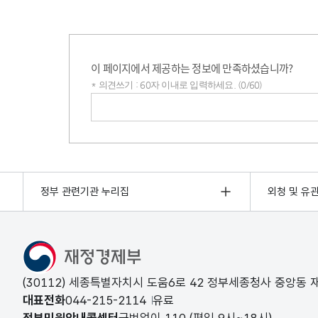
이 페이지에서 제공하는 정보에 만족하셨습니까?
* 의견쓰기 : 60자 이내로 입력하세요. (0/60)
의견쓰기
정부 관련기관 누리집
외청 및 유
(30112) 세종특별자치시 도움6로 42 정부세종청사 중앙동
대표전화
044-215-2114
유료
정부민원안내콜센터
국번없이
110
(평일 9시~18시)