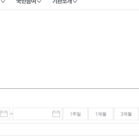
국민참여
기관소개
~
1주일
1개월
3개월
시
종
검색기간 종료일
작
료
일
일
선
선