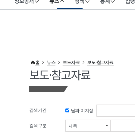
정보공개
뉴스
정책
통계
법령
이 누리집은 대한민국 공식 전자정부 누리집입니다.
홈
뉴스
보도자료
보도·참고자료
보도·참고자료
검색기간
날짜 미지정
검색기간 시작일
검색구분
제목