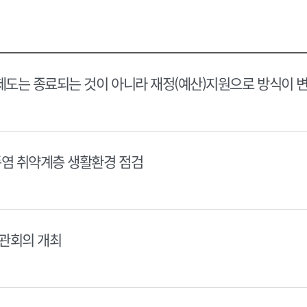
택
택
달
달
력
력
제도는 종료되는 것이 아니라 재정(예산)지원으로 방식이 
폭염 취약계층 생활환경 점검
장관회의 개최