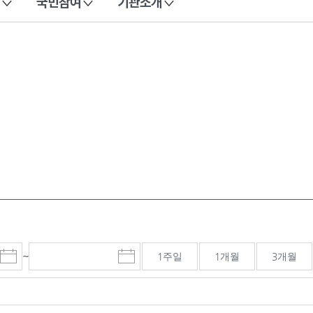
국민참여
기관소개
~
1주일
1개월
3개월
시
종
검색기간 종료일
작
료
일
일
선
선