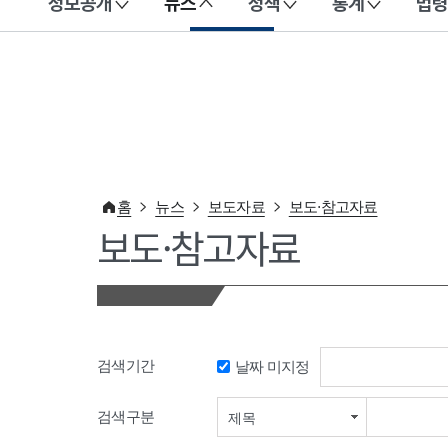
정보공개
뉴스
정책
통계
법령
이 누리집은 대한민국 공식 전자정부 누리집입니다.
홈
뉴스
보도자료
보도·참고자료
보도·참고자료
검색기간
날짜 미지정
검색기간 시작일
검색구분
제목