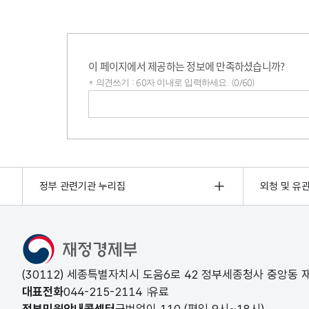
이 페이지에서 제공하는 정보에 만족하셨습니까?
* 의견쓰기 : 60자 이내로 입력하세요. (0/60)
의견쓰기
정부 관련기관 누리집
외청 및 유
(30112) 세종특별자치시 도움6로 42 정부세종청사 중앙동
대표전화
044-215-2114
유료
정부민원안내콜센터
국번없이
110
(평일 9시~18시)