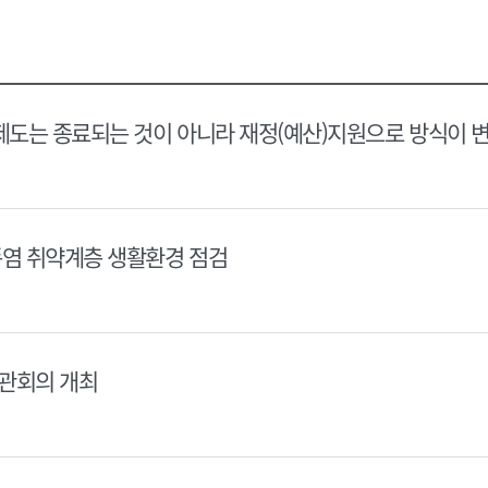
택
택
달
달
력
력
제도는 종료되는 것이 아니라 재정(예산)지원으로 방식이 
폭염 취약계층 생활환경 점검
장관회의 개최