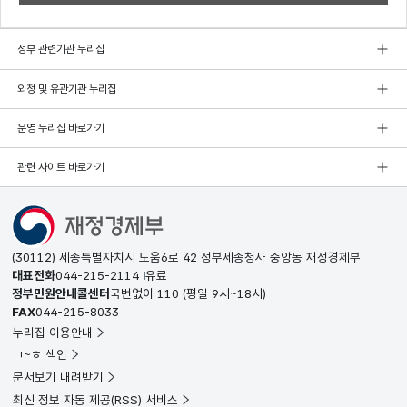
정부 관련기관 누리집
외청 및 유관기관 누리집
운영 누리집 바로가기
관련 사이트 바로가기
(30112) 세종특별자치시 도움6로 42 정부세종청사 중앙동 재정경제부
대표전화
044-215-2114
유료
정부민원안내콜센터
국번없이
110
(평일 9시~18시)
FAX
044-215-8033
누리집 이용안내
ㄱ~ㅎ 색인
문서보기 내려받기
최신 정보 자동 제공(RSS) 서비스