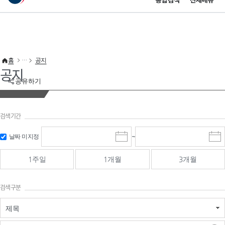
통합검색
전체메뉴
이 누리집은 대한민국 공식 전자정부 누리집입니다.
바로가기 메뉴
홈
공지
공지
공유하기
검색기간
검색
검색
날짜 미지정
~
시
종
기간 시작
기간 종료
작
료
일
일
일
일
1주일
1개월
3개월
선
선
택
택
달
달
검색구분
력
력
제목
검색구분 - 검색어 입
검색