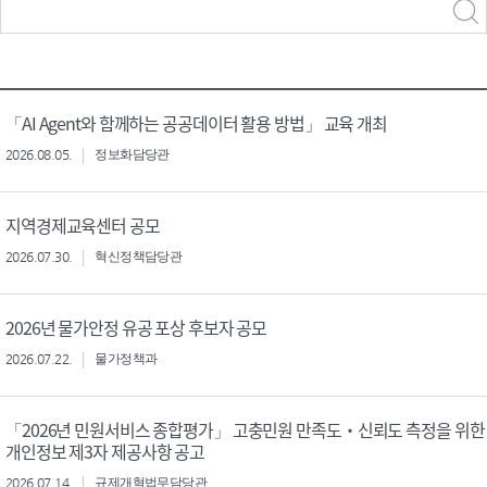
력
구분 선택
「AI Agent와 함께하는 공공데이터 활용 방법」 교육 개최
2026.08.05.
정보화담당관
지역경제교육센터 공모
2026.07.30.
혁신정책담당관
2026년 물가안정 유공 포상 후보자 공모
2026.07.22.
물가정책과
「2026년 민원서비스 종합평가」 고충민원 만족도‧신뢰도 측정을 위한
개인정보 제3자 제공사항 공고
2026.07.14.
규제개혁법무담당관