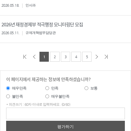
2026.05.18.
인사과
2026년 재정경제부 적극행정 모니터링단 모집
2026.05.11.
규제개혁법무담당관
1
2
3
4
5
이 페이지에서 제공하는 정보에 만족하셨습니까?
매우만족
만족
보통
불만족
매우불만족
* 의견쓰기 : 60자 이내로 입력하세요. (0/60)
의견
쓰기