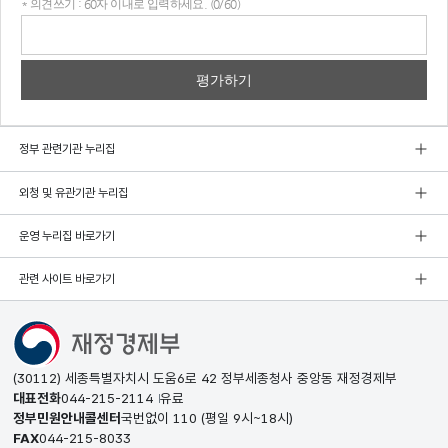
* 의견쓰기 : 60자 이내로 입력하세요. (0/60)
의견
쓰기
정부 관련기관 누리집
외청 및 유관기관 누리집
운영 누리집 바로가기
관련 사이트 바로가기
(30112) 세종특별자치시 도움6로 42 정부세종청사 중앙동 재정경제부
대표전화
044-215-2114
유료
정부민원안내콜센터
국번없이
110
(평일 9시~18시)
FAX
044-215-8033