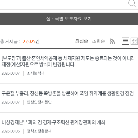
력
구분 선택
실ㆍ국별 보도자료 보기
최신순
조회순
총 게시글 :
22,025
건
[보도참고] 출산·혼인세액공제 등 세제지원 제도는 종료되는 것이 아니라
재정(예산)지원으로 방식이 변경됩니다.
2026.08.07.
조세분석과
구윤철 부총리, 창신동 쪽방촌을 방문하여 폭염 취약계층 생활환경 점검
2026.08.07.
민생안정지원단
비상경제본부 회의 겸 경제·구조혁신 관계장관회의 개최
2026.08.06.
정책조정총괄과