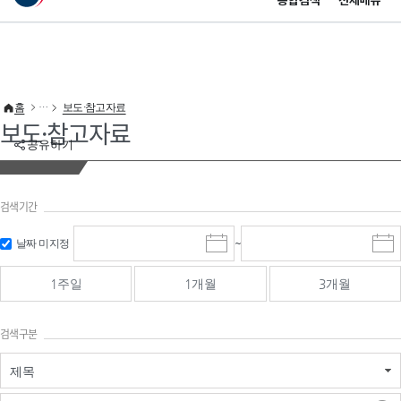
통합검색
전체메뉴
이 누리집은 대한민국 공식 전자정부 누리집입니다.
바로가기 메뉴
홈
보도·참고자료
보도·참고자료
공유하기
검색기간
검색
검색
날짜 미지정
~
시
종
기간 시작
기간 종료
작
료
일
일
일
일
1주일
1개월
3개월
선
선
택
택
달
달
검색구분
력
력
제목
검색구분 - 검색어 입
검색