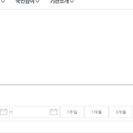
국민참여
기관소개
~
1주일
1개월
3개월
시
종
검색기간 종료일
작
료
일
일
선
선