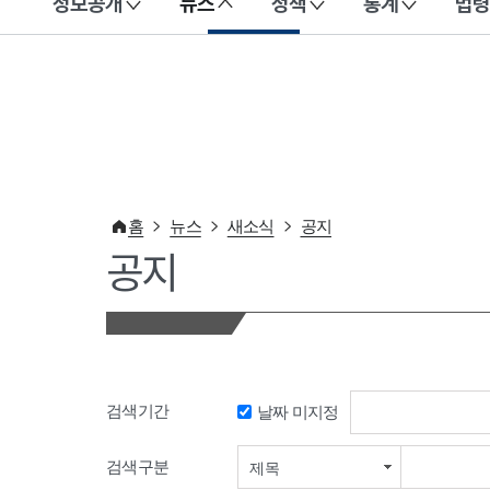
정보공개
뉴스
정책
통계
법령
이 누리집은 대한민국 공식 전자정부 누리집입니다.
홈
뉴스
새소식
공지
공지
검색기간
날짜 미지정
검색기간 시작일
검색구분
제목