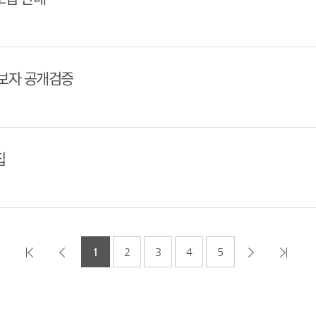
후보자 공개검증
집
1
2
3
4
5