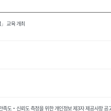
택
택
달
달
력
력
법」 교육 개최
 만족도‧신뢰도 측정을 위한 개인정보 제3자 제공사항 공