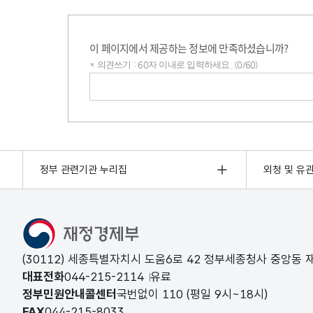
이 페이지에서 제공하는 정보에 만족하셨습니까?
* 의견쓰기 : 60자 이내로 입력하세요. (0/60)
의견쓰기
정부 관련기관 누리집
외청 및 유
(30112) 세종특별자치시 도움6로 42 정부세종청사 중앙동
대표전화
044-215-2114
유료
정부민원안내콜센터
국번없이
110
(평일 9시~18시)
FAX
044-215-8033