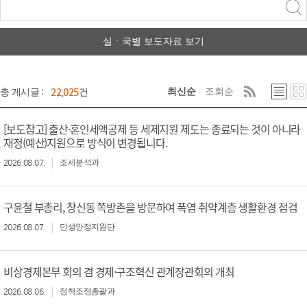
력
구분 선택
실ㆍ국별 보도자료 보기
최신순
조회순
총 게시글 :
22,025
건
[보도참고] 출산·혼인세액공제 등 세제지원 제도는 종료되는 것이 아니라
재정(예산)지원으로 방식이 변경됩니다.
2026.08.07.
조세분석과
구윤철 부총리, 창신동 쪽방촌을 방문하여 폭염 취약계층 생활환경 점검
2026.08.07.
민생안정지원단
비상경제본부 회의 겸 경제·구조혁신 관계장관회의 개최
2026.08.06.
정책조정총괄과