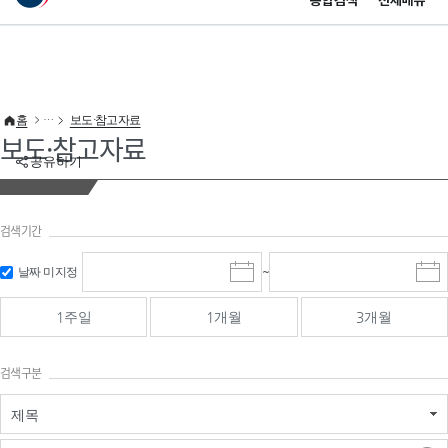
통합검색
전체메뉴
이 누리집은 대한민국 공식 전자정부 누리집입니다.
바로가기 메뉴
홈
보도·참고자료
보도·참고자료
공유하기
검색기간
검색
검색
날짜 미지정
~
시
종
기간 시작
기간 종료
작
료
일
일
일
일
1주일
1개월
3개월
선
선
택
택
달
달
검색구분
력
력
제목
검색구분 - 검색어 입
검색