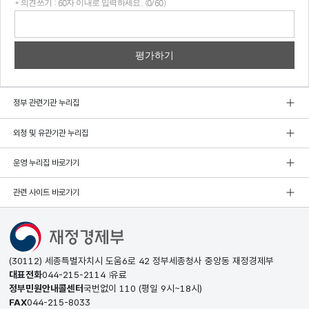
* 의견쓰기 : 60자 이내로 입력하세요. (0/60)
의견
쓰기
정부 관련기관 누리집
외청 및 유관기관 누리집
운영 누리집 바로가기
관련 사이트 바로가기
(30112) 세종특별자치시 도움6로 42 정부세종청사 중앙동 재정경제부
대표전화
044-215-2114
유료
정부민원안내콜센터
국번없이
110
(평일 9시~18시)
FAX
044-215-8033