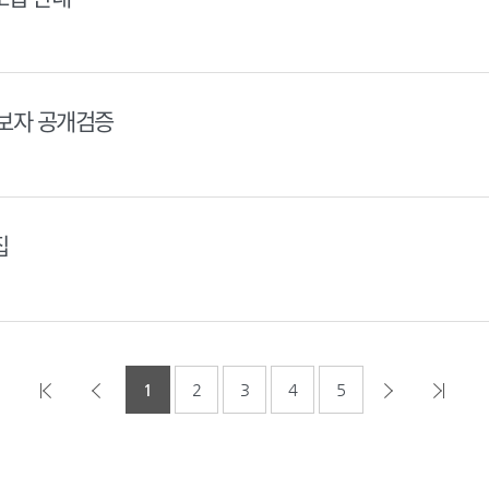
후보자 공개검증
집
1
2
3
4
5