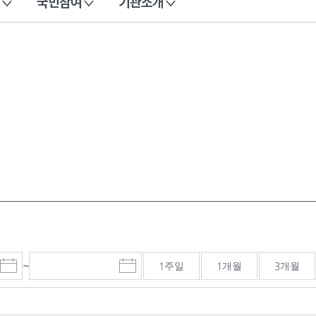
국민참여
기관소개
~
1주일
1개월
3개월
시
종
검색기간 종료일
작
료
일
일
선
선