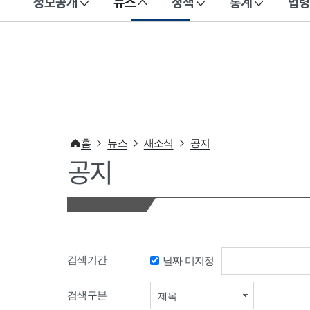
정보공개
뉴스
정책
통계
법령
이 누리집은 대한민국 공식 전자정부 누리집입니다.
홈
뉴스
새소식
공지
공지
검색기간
날짜 미지정
검색기간 시작일
검색구분
제목