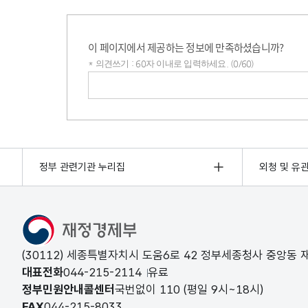
이 페이지에서 제공하는 정보에 만족하셨습니까?
* 의견쓰기 : 60자 이내로 입력하세요. (0/60)
의견쓰기
정부 관련기관 누리집
외청 및 유
(30112) 세종특별자치시 도움6로 42 정부세종청사 중앙동
대표전화
044-215-2114
유료
정부민원안내콜센터
국번없이
110
(평일 9시~18시)
FAX
044-215-8033