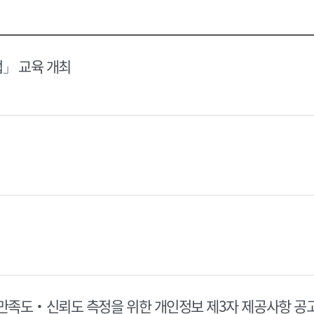
택
택
달
달
력
력
법」 교육 개최
 만족도‧신뢰도 측정을 위한 개인정보 제3자 제공사항 공