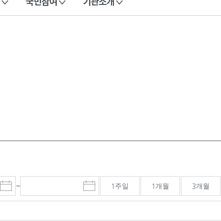
국민참여
기관소개
~
1주일
1개월
3개월
시
종
검색기간 종료일
작
료
일
일
선
선