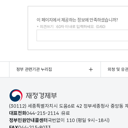
이 페이지에서 제공하는 정보에 만족하셨습니까?
* 의견쓰기 : 60자 이내로 입력하세요. (0/60)
의견쓰기
정부 관련기관 누리집
외청 및 유
(30112) 세종특별자치시 도움6로 42 정부세종청사 중앙동
대표전화
044-215-2114
유료
정부민원안내콜센터
국번없이
110
(평일 9시~18시)
FAX
044-215-8033