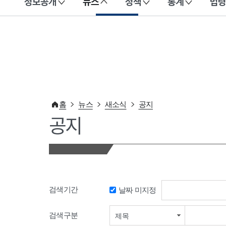
정보공개
뉴스
정책
통계
법령
이 누리집은 대한민국 공식 전자정부 누리집입니다.
홈
뉴스
새소식
공지
공지
검색기간
날짜 미지정
검색기간 시작일
검색구분
제목