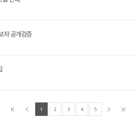
후보자 공개검증
집
1
2
3
4
5