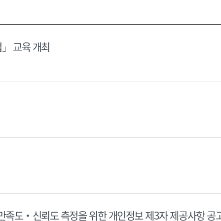
택
택
달
달
력
력
법」 교육 개최
 만족도‧신뢰도 측정을 위한 개인정보 제3자 제공사항 공