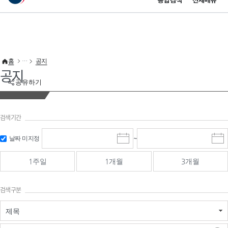
통합검색
전체메뉴
이 누리집은 대한민국 공식 전자정부 누리집입니다.
바로가기 메뉴
홈
공지
공지
공유하기
검색기간
검색
검색
날짜 미지정
~
시
종
기간 시작
기간 종료
작
료
일
일
일
일
1주일
1개월
3개월
선
선
택
택
달
달
검색구분
력
력
제목
검색구분 - 검색어 입
검색