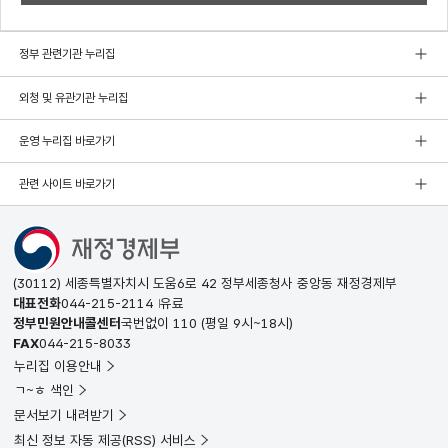
정부 관련기관 누리집
외청 및 유관기관 누리집
운영 누리집 바로가기
관련 사이트 바로가기
(30112) 세종특별자치시 도움6로 42 정부세종청사 중앙동 재정경제부
대표전화
044-215-2114
유료
정부민원안내콜센터
국번없이
110
(평일 9시~18시)
FAX
044-215-8033
누리집 이용안내
ㄱ~ㅎ 색인
문서보기 내려받기
최신 정보 자동 제공(RSS) 서비스