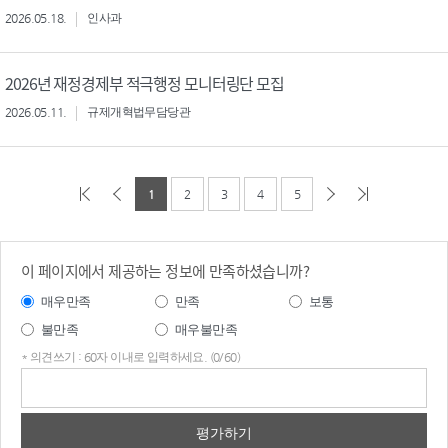
2026.05.18.
인사과
2026년 재정경제부 적극행정 모니터링단 모집
2026.05.11.
규제개혁법무담당관
1
2
3
4
5
이 페이지에서 제공하는 정보에 만족하셨습니까?
매우만족
만족
보통
불만족
매우불만족
* 의견쓰기 : 60자 이내로 입력하세요. (0/60)
의견
쓰기