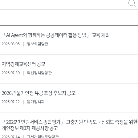
력
구분 선택
「AI Agent와 함께하는 공공데이터 활용 방법」 교육 개최
2026.08.05.
정보화담당관
지역경제교육센터 공모
2026.07.30.
혁신정책담당관
2026년 물가안정 유공 포상 후보자 공모
2026.07.22.
물가정책과
「2026년 민원서비스 종합평가」 고충민원 만족도‧신뢰도 측정을 위한
개인정보 제3자 제공사항 공고
2026.07.14.
규제개혁법무담당관