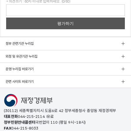
* 의견쓰기 : 60자 이내로 입력하세요. (0/60)
의견
쓰기
정부 관련기관 누리집
외청 및 유관기관 누리집
운영 누리집 바로가기
관련 사이트 바로가기
(30112) 세종특별자치시 도움6로 42 정부세종청사 중앙동 재정경제부
대표전화
044-215-2114
유료
정부민원안내콜센터
국번없이
110
(평일 9시~18시)
FAX
044-215-8033