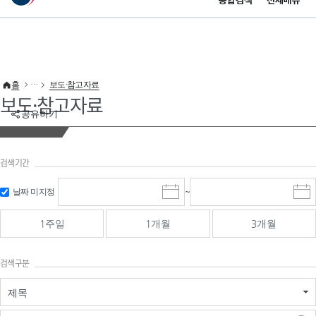
통합검색
전체메뉴
이 누리집은 대한민국 공식 전자정부 누리집입니다.
바로가기 메뉴
홈
보도·참고자료
보도·참고자료
공유하기
검색기간
검색
검색
날짜 미지정
~
시
종
기간 시작
기간 종료
작
료
일
일
일
일
1주일
1개월
3개월
선
선
택
택
달
달
검색구분
력
력
제목
검색구분 - 검색어 입
검색