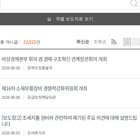
력
구분 선택
실ㆍ국별 보도자료 보기
최신순
조회순
총 게시글 :
22,023
건
비상경제본부 회의 겸 경제·구조혁신 관계장관회의 개최
2026.08.06.
정책조정총괄과
제16차 소재부품장비 경쟁력강화위원회 개최
2026.08.06.
공급망정책담당관
[보도참고] 조세지출 정비와 관련하여 제기된 주요 의견에 대해 설명드립
니다
2026.08.05.
조세분석과