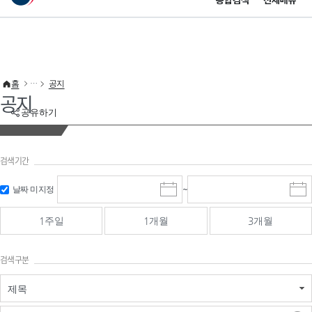
통합검색
전체메뉴
이 누리집은 대한민국 공식 전자정부 누리집입니다.
바로가기 메뉴
홈
공지
공지
공유하기
검색기간
검색
검색
날짜 미지정
~
시
종
기간 시작
기간 종료
작
료
일
일
일
일
1주일
1개월
3개월
선
선
택
택
달
달
검색구분
력
력
제목
검색구분 - 검색어 입
검색