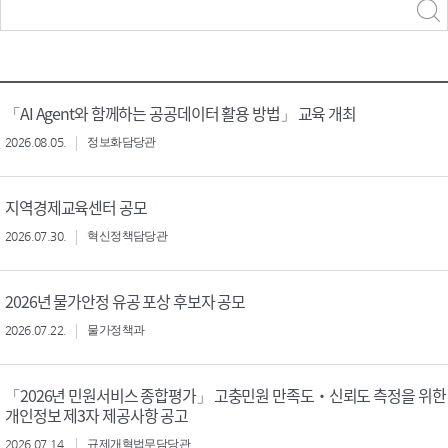
력
구분 선택
「AI Agent와 함께하는 공공데이터 활용 방법」 교육 개최
2026.08.05.
정보화담당관
지역경제교육센터 공모
2026.07.30.
혁신정책담당관
2026년 물가안정 유공 포상 후보자 공모
2026.07.22.
물가정책과
「2026년 민원서비스 종합평가」 고충민원 만족도‧신뢰도 측정을 위한
개인정보 제3자 제공사항 공고
2026.07.14.
규제개혁법무담당관