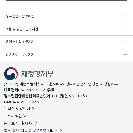
정부 관련기관 누리집
외청 및 유관기관 누리집
운영 누리집 바로가기
관련 사이트 바로가기
(30112) 세종특별자치시 도움6로 42 정부세종청사 중앙동 재정경제부
대표전화
044-215-2114
유료
정부민원안내콜센터
국번없이
110
(평일 9시~18시)
FAX
044-215-8033
누리집 이용안내
ㄱ~ㅎ 색인
문서보기 내려받기
최신 정보 자동 제공(RSS) 서비스