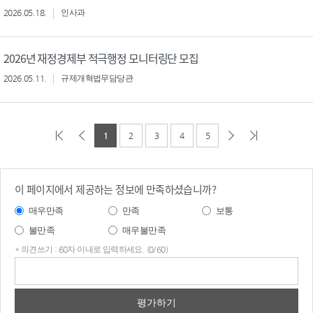
2026.05.18.
인사과
2026년 재정경제부 적극행정 모니터링단 모집
2026.05.11.
규제개혁법무담당관
1
2
3
4
5
이 페이지에서 제공하는 정보에 만족하셨습니까?
매우만족
만족
보통
불만족
매우불만족
* 의견쓰기 : 60자 이내로 입력하세요. (0/60)
의견
쓰기