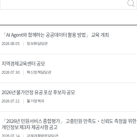
력
구분 선택
「AI Agent와 함께하는 공공데이터 활용 방법」 교육 개최
2026.08.05.
정보화담당관
지역경제교육센터 공모
2026.07.30.
혁신정책담당관
2026년 물가안정 유공 포상 후보자 공모
2026.07.22.
물가정책과
「2026년 민원서비스 종합평가」 고충민원 만족도‧신뢰도 측정을 위한
개인정보 제3자 제공사항 공고
2026.07.14.
규제개혁법무담당관