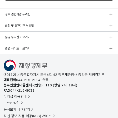
정부 관련기관 누리집
외청 및 유관기관 누리집
운영 누리집 바로가기
관련 사이트 바로가기
(30112) 세종특별자치시 도움6로 42 정부세종청사 중앙동 재정경제부
대표전화
044-215-2114
유료
정부민원안내콜센터
국번없이
110
(평일 9시~18시)
FAX
044-215-8033
누리집 이용안내
ㄱ~ㅎ 색인
문서보기 내려받기
최신 정보 자동 제공(RSS) 서비스