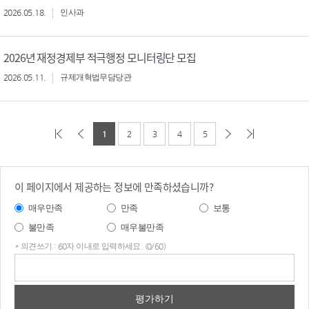
2026.05.18.
인사과
2026년 재정경제부 적극행정 모니터링단 모집
2026.05.11.
규제개혁법무담당관
1
2
3
4
5
이 페이지에서 제공하는 정보에 만족하셨습니까?
매우만족
만족
보통
불만족
매우불만족
* 의견쓰기 : 60자 이내로 입력하세요. (0/60)
의견
쓰기