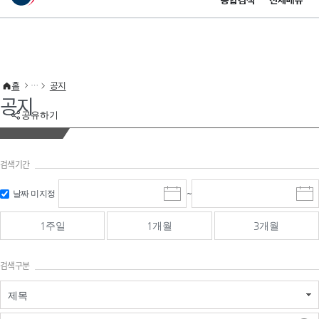
통합검색
전체메뉴
이 누리집은 대한민국 공식 전자정부 누리집입니다.
바로가기 메뉴
홈
공지
공지
공유하기
검색기간
검색
검색
날짜 미지정
~
시
종
기간 시작
기간 종료
작
료
일
일
일
일
1주일
1개월
3개월
선
선
택
택
달
달
검색구분
력
력
제목
검색구분 - 검색어 입
검색