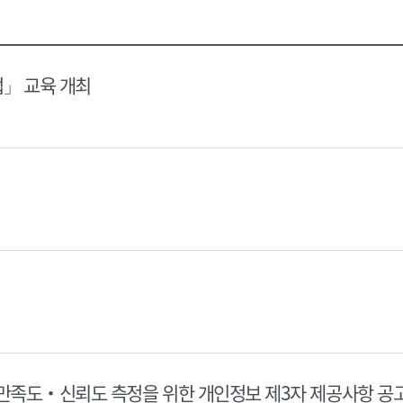
택
택
달
달
력
력
법」 교육 개최
 만족도‧신뢰도 측정을 위한 개인정보 제3자 제공사항 공