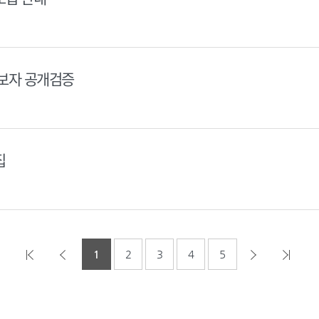
후보자 공개검증
집
1
2
3
4
5