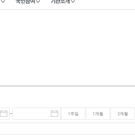
국민참여
기관소개
~
1주일
1개월
3개월
시
종
검색기간 종료일
작
료
일
일
선
선