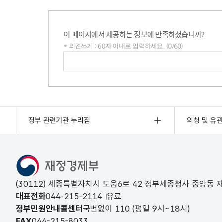
이 페이지에서 제공하는 정보에 만족하셨습니까?
* 의견쓰기 : 60자 이내로 입력하세요. (0/60)
의견쓰기
정부 관련기관 누리집
외청 및 유
(30112) 세종특별자치시 도움6로 42 정부세종청사 중앙동
대표전화
044-215-2114
유료
정부민원안내콜센터
국번없이
110
(평일 9시~18시)
FAX
044-215-8033