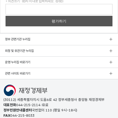
* 의견쓰기 : 60자 이내로 입력하세요. (0/60)
의견
쓰기
정부 관련기관 누리집
외청 및 유관기관 누리집
운영 누리집 바로가기
관련 사이트 바로가기
(30112) 세종특별자치시 도움6로 42 정부세종청사 중앙동 재정경제부
대표전화
044-215-2114
유료
정부민원안내콜센터
국번없이
110
(평일 9시~18시)
FAX
044-215-8033