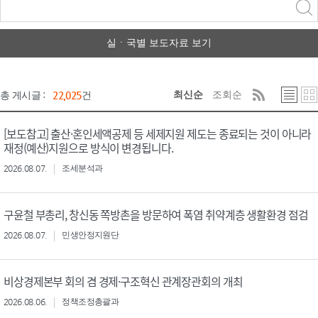
력
구분 선택
실ㆍ국별 보도자료 보기
최신순
조회순
총 게시글 :
22,025
건
[보도참고] 출산·혼인세액공제 등 세제지원 제도는 종료되는 것이 아니라
재정(예산)지원으로 방식이 변경됩니다.
2026.08.07.
조세분석과
구윤철 부총리, 창신동 쪽방촌을 방문하여 폭염 취약계층 생활환경 점검
2026.08.07.
민생안정지원단
비상경제본부 회의 겸 경제·구조혁신 관계장관회의 개최
2026.08.06.
정책조정총괄과