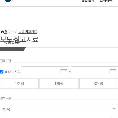
통합검색
전체메뉴
이 누리집은 대한민국 공식 전자정부 누리집입니다.
바로가기 메뉴
홈
보도·참고자료
보도·참고자료
공유하기
검색기간
검색
검색
날짜 미지정
~
시
종
기간 시작
기간 종료
작
료
일
일
일
일
1주일
1개월
3개월
선
선
택
택
달
달
검색구분
력
력
제목
검색구분 - 검색어 입
검색