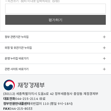
* 의견쓰기 : 60자 이내로 입력하세요. (0/60)
의견
쓰기
정부 관련기관 누리집
외청 및 유관기관 누리집
운영 누리집 바로가기
관련 사이트 바로가기
(30112) 세종특별자치시 도움6로 42 정부세종청사 중앙동 재정경제부
대표전화
044-215-2114
유료
정부민원안내콜센터
국번없이
110
(평일 9시~18시)
FAX
044-215-8033