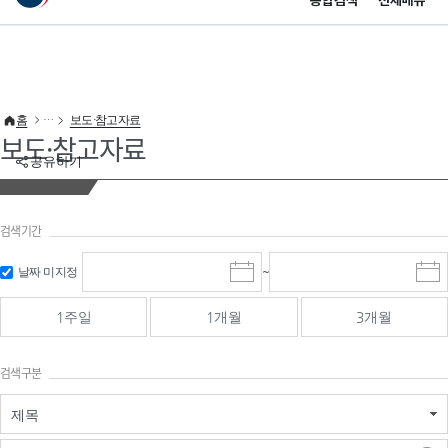
통합검색
전체메뉴
이 누리집은 대한민국 공식 전자정부 누리집입니다.
바로가기 메뉴
홈
보도·참고자료
보도·참고자료
공유하기
검색기간
검색
검색
날짜 미지정
~
시
종
기간 시작
기간 종료
작
료
일
일
일
일
1주일
1개월
3개월
선
선
택
택
달
달
검색구분
력
력
제목
검색구분 - 검색어 입
검색