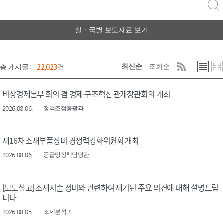
력
구분 선택
실ㆍ국별 보도자료 보기
최신순
조회순
총 게시글 :
22,023
건
비상경제본부 회의 겸 경제·구조혁신 관계장관회의 개최
2026.08.06.
정책조정총괄과
제16차 소재부품장비 경쟁력강화위원회 개최
2026.08.06.
공급망정책담당관
[보도참고] 조세지출 정비와 관련하여 제기된 주요 의견에 대해 설명드립
니다
2026.08.05.
조세분석과