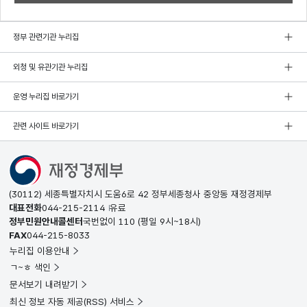
정부 관련기관 누리집
외청 및 유관기관 누리집
운영 누리집 바로가기
관련 사이트 바로가기
(30112) 세종특별자치시 도움6로 42 정부세종청사 중앙동 재정경제부
대표전화
044-215-2114
유료
정부민원안내콜센터
국번없이
110
(평일 9시~18시)
FAX
044-215-8033
누리집 이용안내
ㄱ~ㅎ 색인
문서보기 내려받기
최신 정보 자동 제공(RSS) 서비스