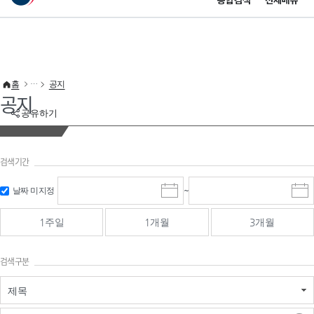
통합검색
전체메뉴
이 누리집은 대한민국 공식 전자정부 누리집입니다.
바로가기 메뉴
홈
공지
공지
공유하기
검색기간
검색
검색
날짜 미지정
~
시
종
기간 시작
기간 종료
작
료
일
일
일
일
1주일
1개월
3개월
선
선
택
택
달
달
검색구분
력
력
제목
검색구분 - 검색어 입
검색