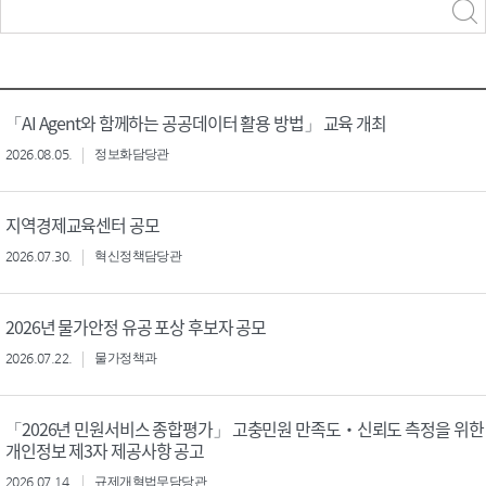
력
구분 선택
「AI Agent와 함께하는 공공데이터 활용 방법」 교육 개최
2026.08.05.
정보화담당관
지역경제교육센터 공모
2026.07.30.
혁신정책담당관
2026년 물가안정 유공 포상 후보자 공모
2026.07.22.
물가정책과
「2026년 민원서비스 종합평가」 고충민원 만족도‧신뢰도 측정을 위한
개인정보 제3자 제공사항 공고
2026.07.14.
규제개혁법무담당관