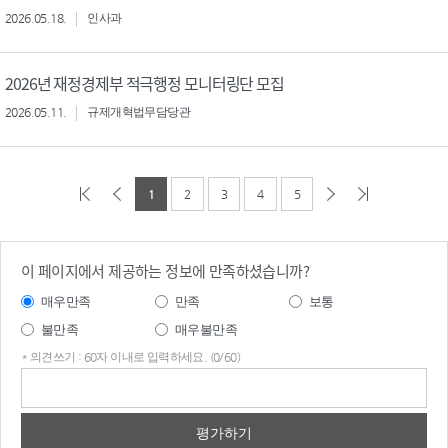
2026.05.18.
인사과
2026년 재정경제부 적극행정 모니터링단 모집
2026.05.11.
규제개혁법무담당관
1
2
3
4
5
이 페이지에서 제공하는 정보에 만족하셨습니까?
매우만족
만족
보통
불만족
매우불만족
* 의견쓰기 : 60자 이내로 입력하세요. (0/60)
의견
쓰기