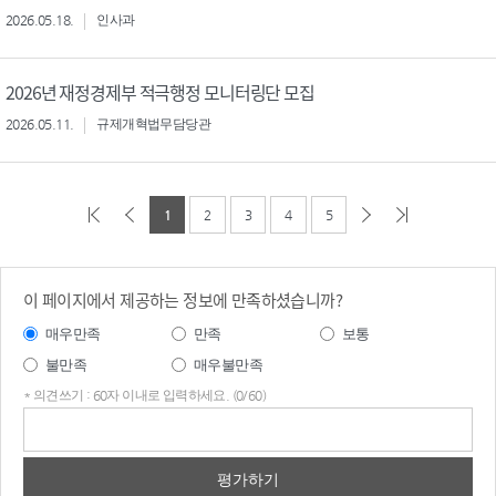
2026.05.18.
인사과
2026년 재정경제부 적극행정 모니터링단 모집
2026.05.11.
규제개혁법무담당관
1
2
3
4
5
이 페이지에서 제공하는 정보에 만족하셨습니까?
매우만족
만족
보통
불만족
매우불만족
* 의견쓰기 : 60자 이내로 입력하세요. (0/60)
의견
쓰기