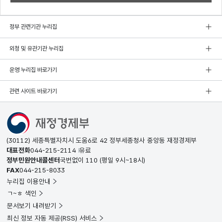
정부 관련기관 누리집
외청 및 유관기관 누리집
운영 누리집 바로가기
관련 사이트 바로가기
(30112) 세종특별자치시 도움6로 42 정부세종청사 중앙동 재정경제부
대표전화
044-215-2114
유료
정부민원안내콜센터
국번없이
110
(평일 9시~18시)
FAX
044-215-8033
누리집 이용안내
ㄱ~ㅎ 색인
문서보기 내려받기
최신 정보 자동 제공(RSS) 서비스