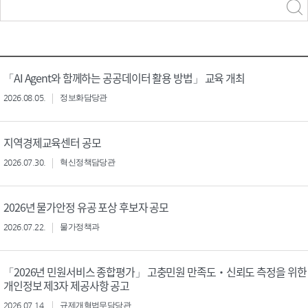
력
구분 선택
「AI Agent와 함께하는 공공데이터 활용 방법」 교육 개최
2026.08.05.
정보화담당관
지역경제교육센터 공모
2026.07.30.
혁신정책담당관
2026년 물가안정 유공 포상 후보자 공모
2026.07.22.
물가정책과
「2026년 민원서비스 종합평가」 고충민원 만족도‧신뢰도 측정을 위한
개인정보 제3자 제공사항 공고
2026.07.14.
규제개혁법무담당관