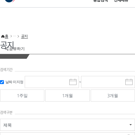
통합검색
전체메뉴
이 누리집은 대한민국 공식 전자정부 누리집입니다.
바로가기 메뉴
홈
공지
공지
공유하기
검색기간
검색
검색
날짜 미지정
~
시
종
기간 시작
기간 종료
작
료
일
일
일
일
1주일
1개월
3개월
선
선
택
택
달
달
검색구분
력
력
제목
검색구분 - 검색어 입
검색