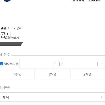
통합검색
전체메뉴
이 누리집은 대한민국 공식 전자정부 누리집입니다.
바로가기 메뉴
홈
공지
공지
공유하기
검색기간
검색
검색
날짜 미지정
~
시
종
기간 시작
기간 종료
작
료
일
일
일
일
1주일
1개월
3개월
선
선
택
택
달
달
검색구분
력
력
제목
검색구분 - 검색어 입
검색