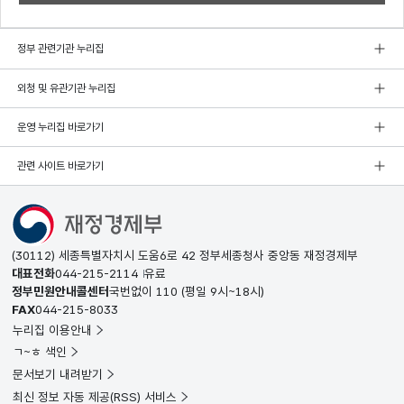
정부 관련기관 누리집
외청 및 유관기관 누리집
운영 누리집 바로가기
관련 사이트 바로가기
(30112) 세종특별자치시 도움6로 42 정부세종청사 중앙동 재정경제부
대표전화
044-215-2114
유료
정부민원안내콜센터
국번없이
110
(평일 9시~18시)
FAX
044-215-8033
누리집 이용안내
ㄱ~ㅎ 색인
문서보기 내려받기
최신 정보 자동 제공(RSS) 서비스