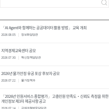
력
구분 선택
「AI Agent와 함께하는 공공데이터 활용 방법」 교육 개최
2026.08.05.
정보화담당관
지역경제교육센터 공모
2026.07.30.
혁신정책담당관
2026년 물가안정 유공 포상 후보자 공모
2026.07.22.
물가정책과
「2026년 민원서비스 종합평가」 고충민원 만족도‧신뢰도 측정을 위한
개인정보 제3자 제공사항 공고
2026.07.14.
규제개혁법무담당관