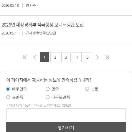
2026.05.18.
인사과
2026년 재정경제부 적극행정 모니터링단 모집
2026.05.11.
규제개혁법무담당관
1
2
3
4
5
이 페이지에서 제공하는 정보에 만족하셨습니까?
매우만족
만족
보통
불만족
매우불만족
* 의견쓰기 : 60자 이내로 입력하세요. (0/60)
의견
쓰기