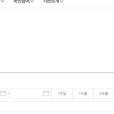
국민참여
기관소개
~
1주일
1개월
3개월
시
종
검색기간 종료일
작
료
일
일
선
선