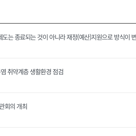
택
택
달
달
력
력
제도는 종료되는 것이 아니라 재정(예산)지원으로 방식이 
폭염 취약계층 생활환경 점검
장관회의 개최