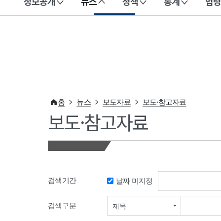
정보공개
뉴스
정책
통계
법령
이 누리집은 대한민국 공식 전자정부 누리집입니다.
홈
뉴스
보도자료
보도·참고자료
보도·참고자료
검색기간
날짜 미지정
검색기간 시작일
검색구분
제목