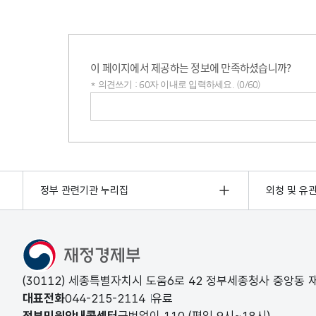
이 페이지에서 제공하는 정보에 만족하셨습니까?
* 의견쓰기 : 60자 이내로 입력하세요. (0/60)
의견쓰기
정부 관련기관 누리집
외청 및 유
(30112) 세종특별자치시 도움6로 42 정부세종청사 중앙동
대표전화
044-215-2114
유료
정부민원안내콜센터
국번없이
110
(평일 9시~18시)