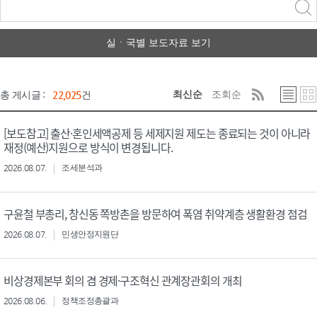
력
구분 선택
실ㆍ국별 보도자료 보기
최신순
조회순
총 게시글 :
22,025
건
[보도참고] 출산·혼인세액공제 등 세제지원 제도는 종료되는 것이 아니라
재정(예산)지원으로 방식이 변경됩니다.
2026.08.07.
조세분석과
구윤철 부총리, 창신동 쪽방촌을 방문하여 폭염 취약계층 생활환경 점검
2026.08.07.
민생안정지원단
비상경제본부 회의 겸 경제·구조혁신 관계장관회의 개최
2026.08.06.
정책조정총괄과