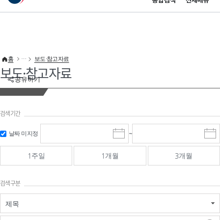
통합검색
전체메뉴
이 누리집은 대한민국 공식 전자정부 누리집입니다.
바로가기 메뉴
홈
보도·참고자료
보도·참고자료
공유하기
검색기간
검색
검색
날짜 미지정
~
시
종
기간 시작
기간 종료
작
료
일
일
일
일
1주일
1개월
3개월
선
선
택
택
달
달
검색구분
력
력
제목
검색구분 - 검색어 입
검색