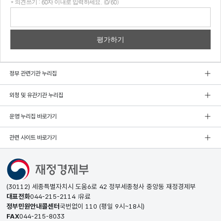
* 의견쓰기 : 60자 이내로 입력하세요. (0/60)
의견
쓰기
정부 관련기관 누리집
외청 및 유관기관 누리집
운영 누리집 바로가기
관련 사이트 바로가기
(30112) 세종특별자치시 도움6로 42 정부세종청사 중앙동 재정경제부
대표전화
044-215-2114
유료
정부민원안내콜센터
국번없이
110
(평일 9시~18시)
FAX
044-215-8033