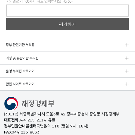
* 의견쓰기 : 60자 이내로 입력하세요. (0/60)
의견
쓰기
정부 관련기관 누리집
외청 및 유관기관 누리집
운영 누리집 바로가기
관련 사이트 바로가기
(30112) 세종특별자치시 도움6로 42 정부세종청사 중앙동 재정경제부
대표전화
044-215-2114
유료
정부민원안내콜센터
국번없이
110
(평일 9시~18시)
FAX
044-215-8033