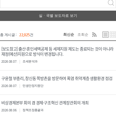
력
구분 선택
실ㆍ국별 보도자료 보기
최신순
조회순
총 게시글 :
22,025
건
[보도참고] 출산·혼인세액공제 등 세제지원 제도는 종료되는 것이 아니라
재정(예산)지원으로 방식이 변경됩니다.
2026.08.07.
조세분석과
구윤철 부총리, 창신동 쪽방촌을 방문하여 폭염 취약계층 생활환경 점검
2026.08.07.
민생안정지원단
비상경제본부 회의 겸 경제·구조혁신 관계장관회의 개최
2026.08.06.
정책조정총괄과