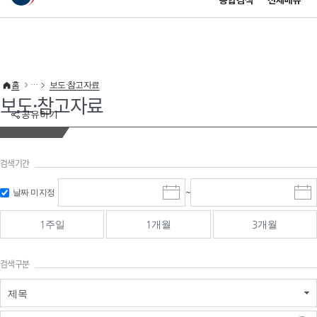
통합검색
전체메뉴
이 누리집은 대한민국 공식 전자정부 누리집입니다.
바로가기 메뉴
홈
보도·참고자료
보도·참고자료
공유하기
검색기간
검색
검색
날짜 미지정
~
시
종
기간 시작
기간 종료
작
료
일
일
일
일
1주일
1개월
3개월
선
선
택
택
달
달
검색구분
력
력
제목
검색구분 - 검색어 입
검색