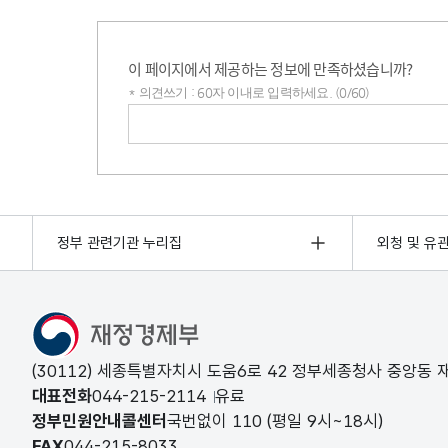
이 페이지에서 제공하는 정보에 만족하셨습니까?
* 의견쓰기 : 60자 이내로 입력하세요. (0/60)
의견쓰기
정부 관련기관 누리집
외청 및 유
(30112) 세종특별자치시 도움6로 42 정부세종청사 중앙동
대표전화
044-215-2114
유료
정부민원안내콜센터
국번없이
110
(평일 9시~18시)
FAX
044-215-8033