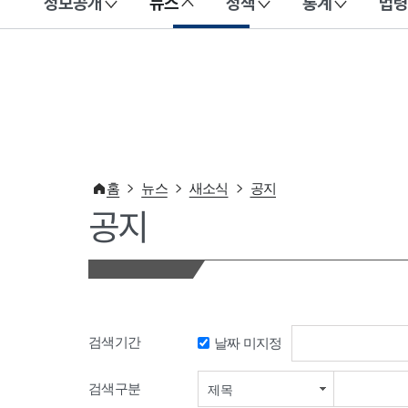
정보공개
뉴스
정책
통계
법령
이 누리집은 대한민국 공식 전자정부 누리집입니다.
홈
뉴스
새소식
공지
공지
검색기간
날짜 미지정
검색기간 시작일
검색구분
제목