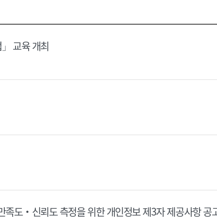
택
택
달
달
력
력
법」 교육 개최
 만족도‧신뢰도 측정을 위한 개인정보 제3자 제공사항 공