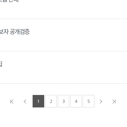
후보자 공개검증
집
1
2
3
4
5