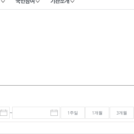
국민참여
기관소개
~
1주일
1개월
3개월
시
종
검색기간 종료일
작
료
일
일
선
선