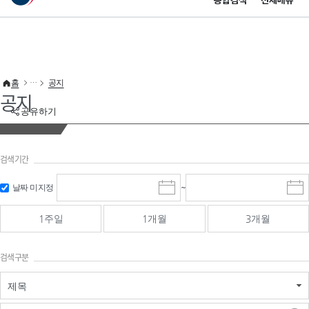
통합검색
전체메뉴
이 누리집은 대한민국 공식 전자정부 누리집입니다.
바로가기 메뉴
홈
공지
공지
공유하기
검색기간
검색
검색
날짜 미지정
~
시
종
기간 시작
기간 종료
작
료
일
일
일
일
1주일
1개월
3개월
선
선
택
택
달
달
검색구분
력
력
제목
검색구분 - 검색어 입
검색