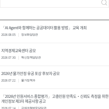
력
구분 선택
「AI Agent와 함께하는 공공데이터 활용 방법」 교육 개최
2026.08.05.
정보화담당관
지역경제교육센터 공모
2026.07.30.
혁신정책담당관
2026년 물가안정 유공 포상 후보자 공모
2026.07.22.
물가정책과
「2026년 민원서비스 종합평가」 고충민원 만족도‧신뢰도 측정을 위한
개인정보 제3자 제공사항 공고
2026.07.14.
규제개혁법무담당관