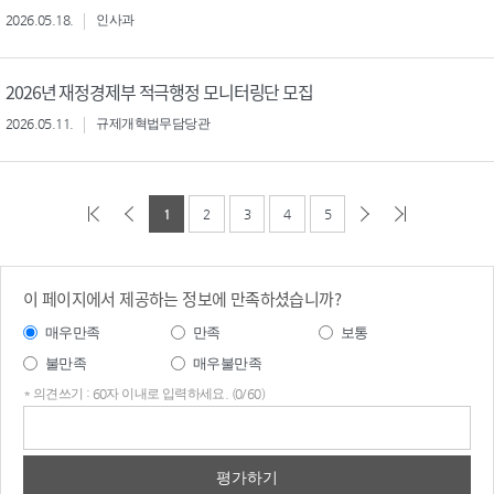
2026.05.18.
인사과
2026년 재정경제부 적극행정 모니터링단 모집
2026.05.11.
규제개혁법무담당관
1
2
3
4
5
이 페이지에서 제공하는 정보에 만족하셨습니까?
매우만족
만족
보통
불만족
매우불만족
* 의견쓰기 : 60자 이내로 입력하세요. (0/60)
의견
쓰기