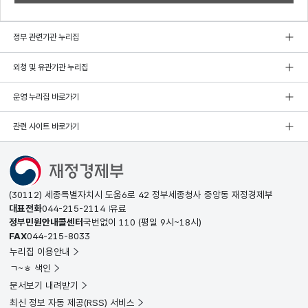
정부 관련기관 누리집
외청 및 유관기관 누리집
운영 누리집 바로가기
관련 사이트 바로가기
(30112) 세종특별자치시 도움6로 42 정부세종청사 중앙동 재정경제부
대표전화
044-215-2114
유료
정부민원안내콜센터
국번없이
110
(평일 9시~18시)
FAX
044-215-8033
누리집 이용안내
ㄱ~ㅎ 색인
문서보기 내려받기
최신 정보 자동 제공(RSS) 서비스