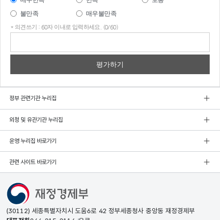
불만족
매우불만족
* 의견쓰기 : 60자 이내로 입력하세요. (0/60)
의견
쓰기
정부 관련기관 누리집
외청 및 유관기관 누리집
운영 누리집 바로가기
관련 사이트 바로가기
(30112) 세종특별자치시 도움6로 42 정부세종청사 중앙동 재정경제부