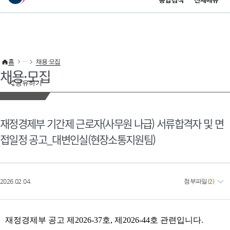
통합검색
전체메뉴
이 누리집은 대한민국 공식 전자정부 누리집입니다.
바로가기 메뉴
홈
채용·모집
채용·모집
공유하기
재정경제부 기간제 근로자(사무원 나급) 서류합격자 및 면
접일정 공고_대변인실(현장소통지원팀)
2026.02.04.
첨부파일
(
2
)