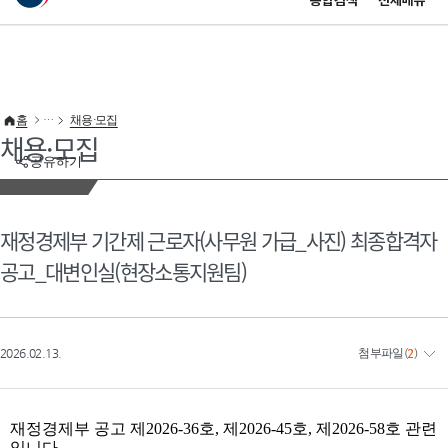
통합검색
전체메뉴
이 누리집은 대한민국 공식 전자정부 누리집입니다.
바로가기 메뉴
홈
채용·모집
채용·모집
공유하기
재정경제부 기간제 근로자(사무원 가급_사진) 최종합격자
공고_대변인실(현장소통지원팀)
2026.02.13.
첨부파일
(
2
)