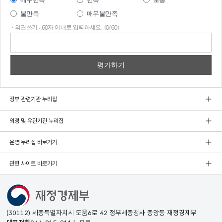
불만족
매우불만족
* 의견쓰기 : 60자 이내로 입력하세요. (0/60)
의견
쓰기
정부 관련기관 누리집
외청 및 유관기관 누리집
운영 누리집 바로가기
관련 사이트 바로가기
(30112) 세종특별자치시 도움6로 42 정부세종청사 중앙동 재정경제부