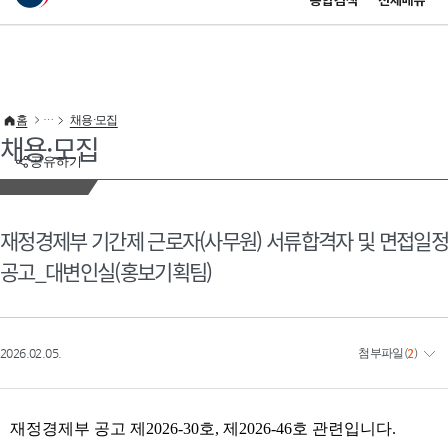
통합검색
전체메뉴
이 누리집은 대한민국 공식 전자정부 누리집입니다.
바로가기 메뉴
홈
채용·모집
채용·모집
공유하기
재정경제부 기간제 근로자(사무원) 서류합격자 및 면접일정
공고_대변인실(홍보기획팀)
2026.02.05.
첨부파일
(
2
)