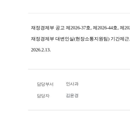
인사과
담당부서
김윤경
담당자