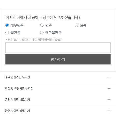
이 페이지에서 제공하는 정보에 만족하셨습니까?
매우만족
만족
보통
불만족
매우불만족
* 의견쓰기 : 60자 이내로 입력하세요. (0/60)
의견
쓰기
정부 관련기관 누리집
외청 및 유관기관 누리집
운영 누리집 바로가기
관련 사이트 바로가기