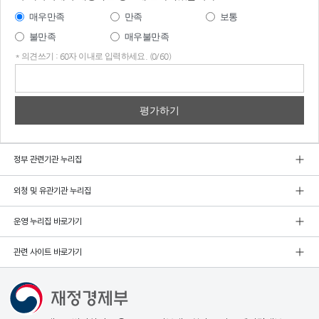
매우만족
만족
보통
불만족
매우불만족
* 의견쓰기 : 60자 이내로 입력하세요. (0/60)
의견
쓰기
정부 관련기관 누리집
외청 및 유관기관 누리집
운영 누리집 바로가기
관련 사이트 바로가기