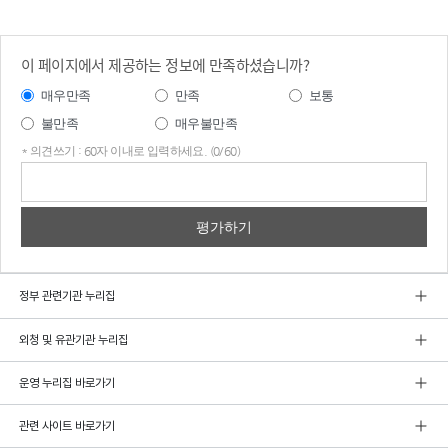
이 페이지에서 제공하는 정보에 만족하셨습니까?
매우만족
만족
보통
불만족
매우불만족
* 의견쓰기 : 60자 이내로 입력하세요. (0/60)
의견
쓰기
정부 관련기관 누리집
외청 및 유관기관 누리집
운영 누리집 바로가기
관련 사이트 바로가기