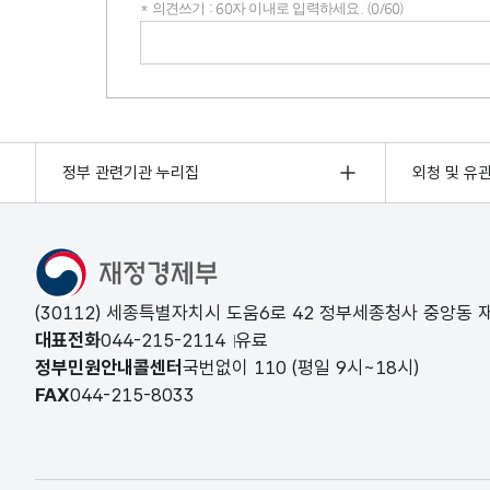
* 의견쓰기 : 60자 이내로 입력하세요. (0/60)
의견쓰기
정부 관련기관 누리집
외청 및 유
(30112) 세종특별자치시 도움6로 42 정부세종청사 중앙동
대표전화
044-215-2114
유료
정부민원안내콜센터
국번없이
110
(평일 9시~18시)
FAX
044-215-8033