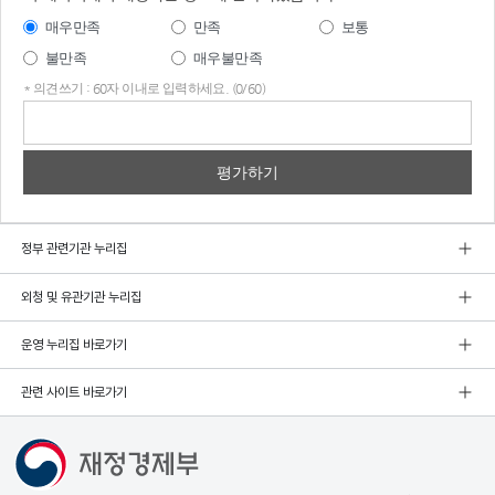
매우만족
만족
보통
불만족
매우불만족
* 의견쓰기 : 60자 이내로 입력하세요. (0/60)
의견
쓰기
정부 관련기관 누리집
외청 및 유관기관 누리집
운영 누리집 바로가기
관련 사이트 바로가기