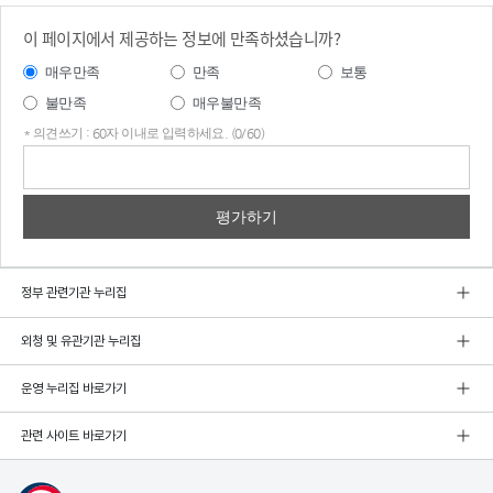
이 페이지에서 제공하는 정보에 만족하셨습니까?
매우만족
만족
보통
불만족
매우불만족
* 의견쓰기 : 60자 이내로 입력하세요. (0/60)
의견
쓰기
정부 관련기관 누리집
외청 및 유관기관 누리집
운영 누리집 바로가기
관련 사이트 바로가기