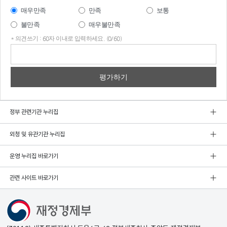
매우만족
만족
보통
불만족
매우불만족
* 의견쓰기 : 60자 이내로 입력하세요. (0/60)
의견
쓰기
정부 관련기관 누리집
외청 및 유관기관 누리집
운영 누리집 바로가기
관련 사이트 바로가기