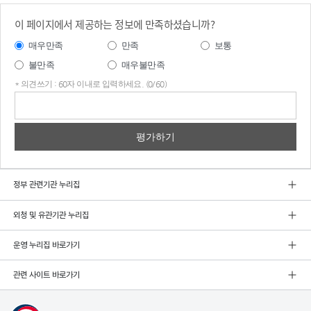
이 페이지에서 제공하는 정보에 만족하셨습니까?
매우만족
만족
보통
불만족
매우불만족
* 의견쓰기 : 60자 이내로 입력하세요. (0/60)
의견
쓰기
정부 관련기관 누리집
외청 및 유관기관 누리집
운영 누리집 바로가기
관련 사이트 바로가기