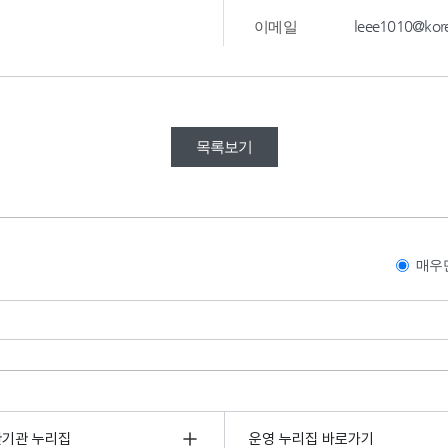
leee1010@kore
이메일
목록보기
매우
관기관 누리집
운영 누리집 바로가기