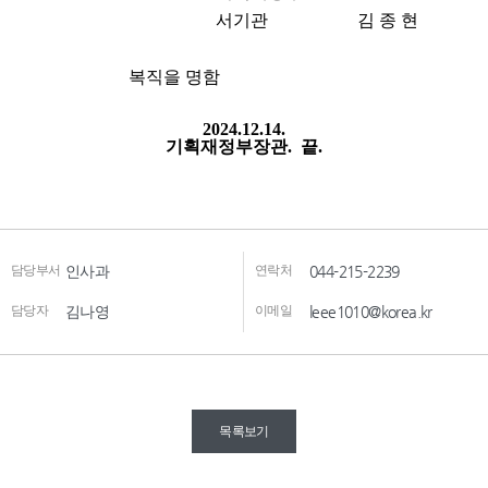
담당부서
인사과
연락처
044-215-2239
담당자
김나영
이메일
leee1010@korea.kr
목록보기