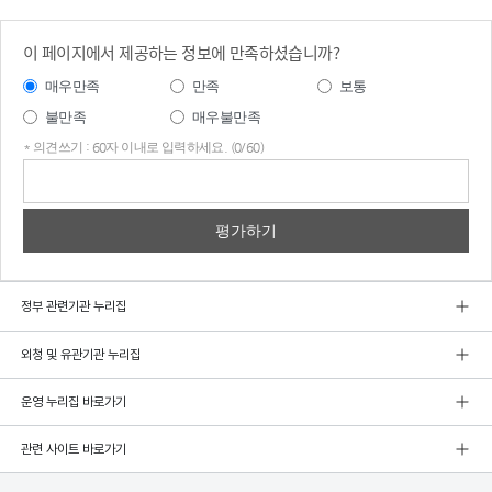
이 페이지에서 제공하는 정보에 만족하셨습니까?
매우만족
만족
보통
불만족
매우불만족
* 의견쓰기 : 60자 이내로 입력하세요. (0/60)
의견
쓰기
정부 관련기관 누리집
외청 및 유관기관 누리집
운영 누리집 바로가기
관련 사이트 바로가기