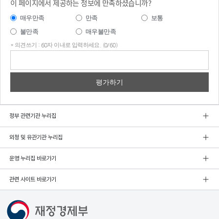
이 페이지에서 제공하는 정보에 만족하셨습니까?
매우만족
만족
보통
불만족
매우불만족
* 의견쓰기 : 60자 이내로 입력하세요. (0/60)
의견
쓰기
정부 관련기관 누리집
외청 및 유관기관 누리집
운영 누리집 바로가기
관련 사이트 바로가기