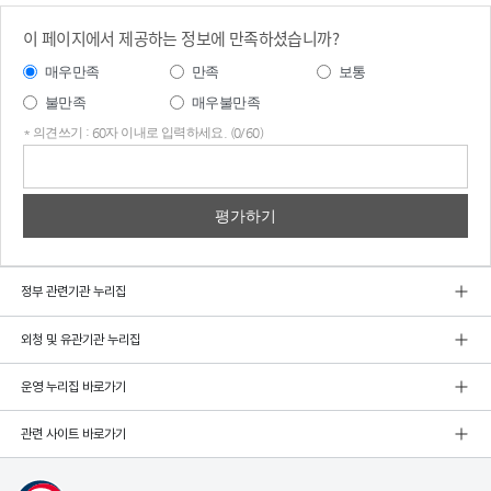
이 페이지에서 제공하는 정보에 만족하셨습니까?
매우만족
만족
보통
불만족
매우불만족
* 의견쓰기 : 60자 이내로 입력하세요. (0/60)
의견
쓰기
정부 관련기관 누리집
외청 및 유관기관 누리집
운영 누리집 바로가기
관련 사이트 바로가기