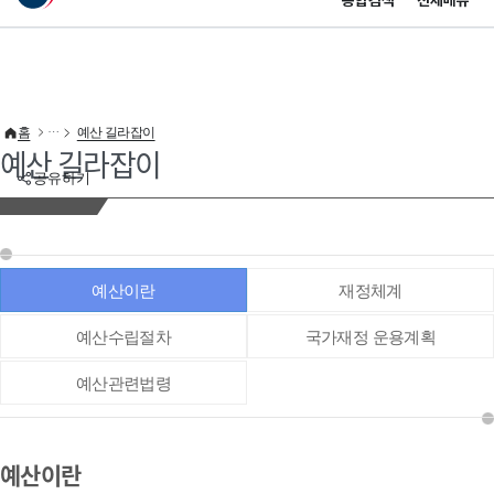
통합검색
전체메뉴
이 누리집은 대한민국 공식 전자정부 누리집입니다.
바로가기 메뉴
홈
예산 길라잡이
예산 길라잡이
공유하기
예산이란
재정체계
예산수립절차
국가재정 운용계획
예산관련법령
예산이란