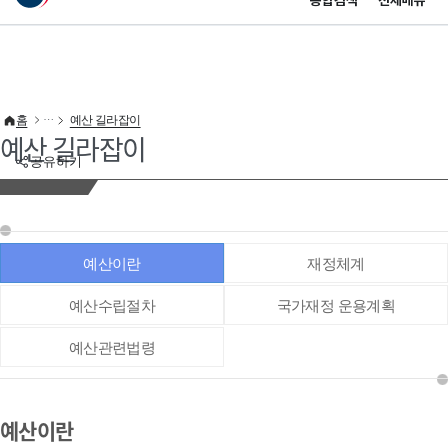
통합검색
전체메뉴
이 누리집은 대한민국 공식 전자정부 누리집입니다.
바로가기 메뉴
홈
예산 길라잡이
예산 길라잡이
공유하기
예산이란
재정체계
예산수립절차
국가재정 운용계획
예산관련법령
예산이란