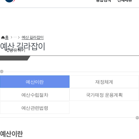
통합검색
전체메뉴
이 누리집은 대한민국 공식 전자정부 누리집입니다.
바로가기 메뉴
홈
예산 길라잡이
예산 길라잡이
공유하기
예산이란
재정체계
예산수립절차
국가재정 운용계획
예산관련법령
예산이란