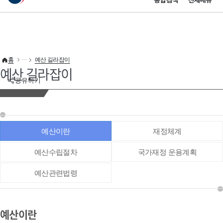
통합검색
전체메뉴
이 누리집은 대한민국 공식 전자정부 누리집입니다.
바로가기 메뉴
홈
예산 길라잡이
예산 길라잡이
공유하기
예산이란
재정체계
예산수립절차
국가재정 운용계획
예산관련법령
예산이란