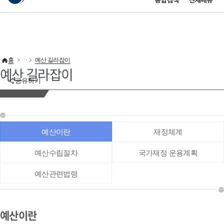
통합검색
전체메뉴
이 누리집은 대한민국 공식 전자정부 누리집입니다.
바로가기 메뉴
홈
예산 길라잡이
예산 길라잡이
공유하기
예산이란
재정체계
예산수립절차
국가재정 운용계획
예산관련법령
예산이란