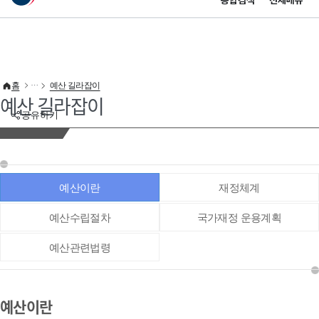
통합검색
전체메뉴
이 누리집은 대한민국 공식 전자정부 누리집입니다.
바로가기 메뉴
홈
예산 길라잡이
예산 길라잡이
공유하기
예산이란
재정체계
예산수립절차
국가재정 운용계획
예산관련법령
예산이란