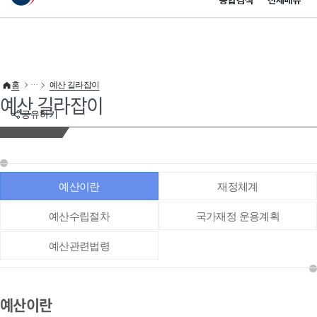
통합검색
전체메뉴
이 누리집은 대한민국 공식 전자정부 누리집입니다.
바로가기 메뉴
홈
예산 길라잡이
예산 길라잡이
공유하기
예산이란
재정체계
예산수립절차
국가재정 운용계획
예산관련법령
예산이란